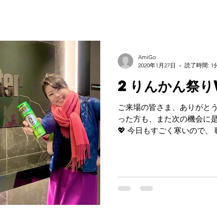
AmiGo
2020年1月27日
読了時間: 1
2りんかん祭り
‪ご来場の皆さま、ありがとうございまし
った方も、また次の機会に是
💖‬ ‪今日もすごく寒いので、‬ ‪暖かくしてご自愛ください❄️｡
☃゜ #2りんかん祭り #実は初めて‬ ‪#シュアラス