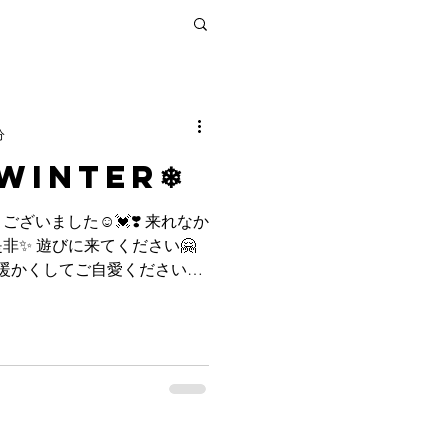
分
Winter❄
た☺️💓❣️‬ ‪来れなか
非✨ 遊びに来てください🤗
ター社ご訪