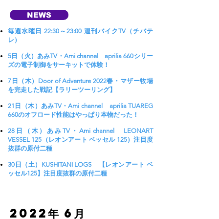
NEWS
毎週水曜日 22:30～23:00 週刊バイクTV（チバテ
レ）
5日（火）あみTV・Ami channel aprilia 660シリー
ズの電子制御をサーキットで体験！
7日（木）Door of Adventure 2022春・マザー牧場
を完走した戦記【ラリーツーリング】
21日（木）あみTV・Ami channel aprilia TUAREG
660のオフロード性能はやっぱり本物だった！
28日（木）あみTV・Ami channel LEONART
VESSEL 125（レオンアート ベッセル 125）注目度
抜群の原付二種
30日（土）KUSHITANI LOGS 【レオンアート ベ
ッセル125】注目度抜群の原付二種
​2022年 6月