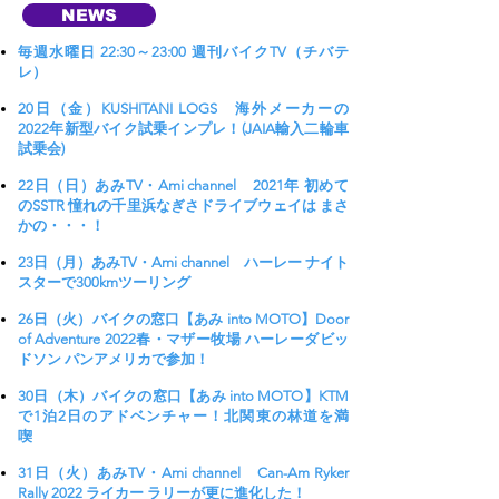
NEWS
毎週水曜日 22:30～23:00 週刊バイクTV（チバテ
レ）
20日（金）KUSHITANI LOGS 海外メーカーの
2022年新型バイク試乗インプレ！(JAIA輸入二輪車
試乗会)
22日（日）あみTV・Ami channel 2021年 初めて
のSSTR 憧れの千里浜なぎさドライブウェイは まさ
かの・・・！
23日（月）あみTV・Ami channel ハーレー ナイト
スターで300kmツーリング
26日（火）バイクの窓口【あみ into MOTO】Door
of Adventure 2022春・マザー牧場 ハーレーダビッ
ドソン パンアメリカで参加！
30日（木）バイクの窓口【あみ into MOTO】KTM
で1泊2日のアドベンチャー！北関東の林道を満
喫
31日（火）あみTV・Ami channel Can-Am Ryker
Rally 2022 ライカー ラリーが更に進化した！