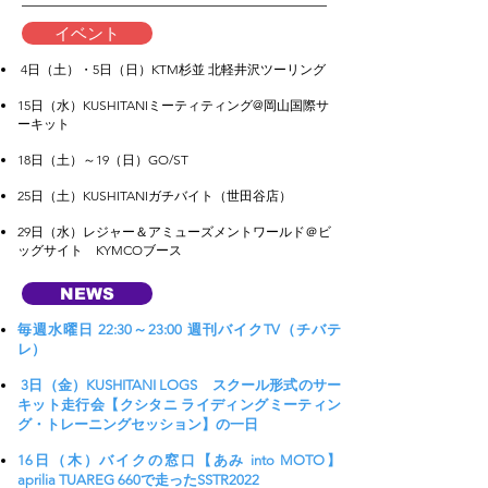
イベント
4日（土）・5日（日）KTM杉並 北軽井沢ツーリング
15日（水）KUSHITANIミーティティング@岡山国際サ
ーキット
18日（土）～19（日）GO/ST
25日（土）KUSHITANIガチバイト（世田谷店）
29日（水）レジャー＆アミューズメントワールド＠ビ
ッグサイト KYMCOブース
NEWS
毎週水曜日 22:30～23:00 週刊バイクTV（チバテ
レ）
3日（金）KUSHITANI LOGS スクール形式のサー
キット走行会【クシタニ ライディングミーティン
グ・トレーニングセッション】の一日
16日（木）バイクの窓口【あみ into MOTO】
aprilia TUAREG 660で走ったSSTR2022