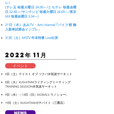
レ）
(テレ玉 毎週火曜日 24:30～/とちテレ 毎週金曜
日 22:30～/サンテレビ 毎週火曜日 26:05～/東京
MX 毎週金曜日 3:34～)
21日（水）あみTV・Ami channel ｢バイク館 輸
入新車試乗会インプレ」
31日（土）MSTV 年末特番 Live出演
​2022年 11月
イベント
5日（土）テイスト オブ ツクバ＠筑波サーキット
8日（火）KUSHITANIライディングミーティング
TRAINING SESSION＠筑波サーキット
9日（水）～13日（日）EICMA(ミラノショー)
19日（土）KUSHITANIガチバイト（三鷹店）
NEWS