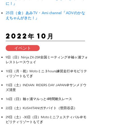
に！」
25日（金）あみTV・Ami channel「ADVのかな
えちゃんがきた！」
​2022年 10月
イベント
9日（日）Ninja ZX-25R全国ミーティング＠袖ヶ浦フォ
レストレースウェイ
10日（月・祝）Motoミニ３hours練習走行＠モビリテ
ィリゾートもてぎ
15日（土）INDIAN RIDERS DAY JAPAN＠サンメドウ
ズ清里
16日（日）袖ヶ浦マルっと4時間耐久レース
22日（土）KUSHITANIガチバイト（世田谷店）
29日（土）-30日（日）Motoミニフェスティバル＠モ
ビリティリゾートもてぎ